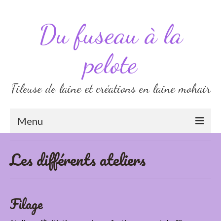
Du fuseau à la
pelote
Fileuse de laine et créations en laine mohair
Menu
Fabrication
Les différents ateliers
Démo de filage
Les différents ateliers
Filage
Pelotes et laine cardée en mohair